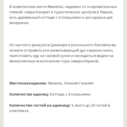
В живописном месте Явниельl, недалеко от очаровательных
пляжей озера Кинерет и туристических центров в Тверии,
есть деревянный коттедж с 4 спальнями и зал караоке для
вечеринок.
Из частного джакузи в Циммере и роскошного бассейна вы
можете отправиться в захватывающий дух караоке-салон,
приготовить еду на газовой кухне и насладиться видом на
великолепные экзотические горы севера Израиля.
Местонахождение:
Явнеэль, Нижняя Галилея
Количество едениц:
Коттедж с 4 спальнями
Количество гостей на единицу:
5, всего до 20 гостей в
комплексе.